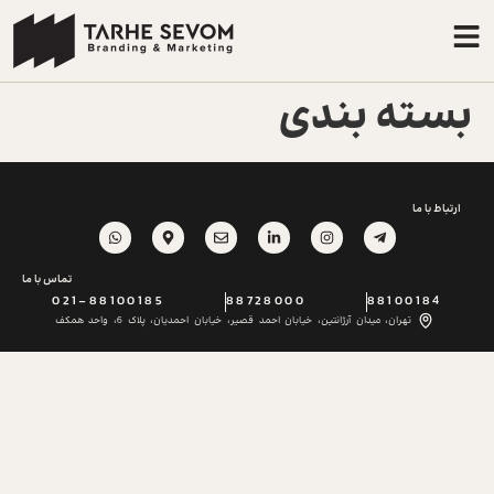
بسته بندی
ارتباط با ما
تماس با ما
021-88100185
88728000
88100184
تهران، میدان آرژانتین، خیابان احمد قصیر، خیابان احمدیان، پلاک 6، واحد همکف